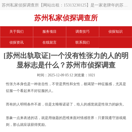
苏州私家侦探调查所【网站出租：15313230125】是一家老牌年的苏州
调查公司,开展的项目有苏州私人调查,苏州私家调查,苏州调查公司,苏州
苏州私家侦探调查所
调查取证,苏州婚外情取证,苏州婚外情调查取证,苏州出轨取证,苏州出轨
关于我们
服务项目
调查技巧
侦探知识
调查取证,苏州婚姻调查取证,苏州婚姻外遇调查等等,手中数百例案例,相
侦探资讯
在线留言
联系我们
信可以帮您解决难题.
[苏州出轨取证]一个没有性张力的人的明
显标志是什么？苏州市侦探调查
时间：2025-12-09 05:12 浏览量：1021
性张力本身也是一种攻击性，不管是男性和女性，都渴望一种征服感，尤其是
征服一个看起来不好征服的人。
而有的人明明条件不差，但是太唯唯诺诺了，给人的感觉就是性张力的缺失。
形象一点来表述的话，就是用做题的思维来面对情感世界：只要我遵守
游戏
规
则，那么就应该获得奖励。