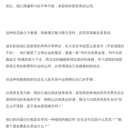
所以，他们用谦卑讨好不争不抢，来获得外部世界的认同。
这种状态缺少力量感，很难通过魅力吸引异性，反而容易被反复拿捏。
成长阶段他们是家里的乖乖仔乖乖女，长大后在学校里认真读书（不管成绩好
不好），他们接受了父母社会的规训，遵循一条“书中自有黄金屋，书中自有
颜如玉”的规则奋斗下去，而且也的确能获得比较好的体验，学习成绩好就能
获得父母的称赞和社会的认同，从而增强自己依赖规则的信念。
但这种依赖规则的信念在人际关系中会绑缚住自己的手脚，
以亲密关系为例，我自己做过很多脱单咨询，发现母胎单身的高学历男生往往
显得特别的呆板和不安，刚刚认识就表达好感，聊没几句就患得患失去问“你
怎么不理我，是不喜欢跟我聊天吗？”
他们的问题往往都是在寻找一种规则的确定性“女生这句话是什么意思？”“她
那个朋友圈是在表达什么？”