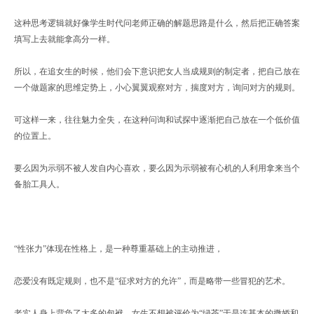
这种思考逻辑就好像学生时代问老师正确的解题思路是什么，然后把正确答案
填写上去就能拿高分一样。
所以，在追女生的时候，他们会下意识把女人当成规则的制定者，把自己放在
一个做题家的思维定势上，小心翼翼观察对方，揣度对方，询问对方的规则。
可这样一来，往往魅力全失，在这种问询和试探中逐渐把自己放在一个低价值
的位置上。
要么因为示弱不被人发自内心喜欢，要么因为示弱被有心机的人利用拿来当个
备胎工具人。
“性张力”体现在性格上，是一种尊重基础上的主动推进，
恋爱没有既定规则，也不是“征求对方的允许”，而是略带一些冒犯的艺术。
老实人身上背负了太多的包袱，女生不想被评价为“绿茶”于是连基本的撒娇和