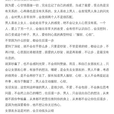
因为爱，心甘情愿做一切，完全忘记了自己的感受。当成了最爱，受点伤是没
有关系的，心再痛也是没有关系的。女人喜欢上男人，会发现男人身上的闪光
点，会对男人非常崇拜，会觉得两个人不是很匹配。
男人喜欢上女人，会处处在乎女人的感觉，绝不会让女人心里没有底。一个
人，爱上了另一个人，会做出非常大的改变，会有些不认识自己，会没想到，
自己变成这个样子。男人，爱你到心底的典型特征：“服软、心软”。
不管因为什么吵架，都会往后退一步
爱到了深处，就不会在乎那么多，只要是吵架，不管是谁的错，都会让步，不
再计较。心里面比谁都清楚，跟爱的人吵架，就是再装横，不让步，是最没有
出息的。
就算吵赢了，也不会感到光荣，不会得到赞扬。而且，和自己女朋友杠上，只
会让女朋友心寒，有放手的想法。嘴硬，是会失去女朋友的，男人不傻，考虑
的很周全，是不会再吵下去了。探长知道男人服软、心软，女人不会再提起这
件事，相当于翻篇了，男人会主动服软、心软。
实话实说，这世间这样做的男人，是很少的。不爱，不会包容，不会换位思考
问题，不会闭上自己的嘴巴，往后退一步。男人，只会说出自己的想法，从来
都不跟你争输赢，从来都不把责任推到你的身上，从来都不会让你往后退步，
是因为他深爱着你，他不想让你太过伤心。
女朋友永远是对的，会主动低头认错