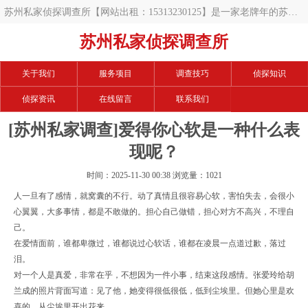
苏州私家侦探调查所【网站出租：15313230125】是一家老牌年的苏州
调查公司,开展的项目有苏州私人调查,苏州私家调查,苏州调查公司,苏州
苏州私家侦探调查所
调查取证,苏州婚外情取证,苏州婚外情调查取证,苏州出轨取证,苏州出轨
关于我们
服务项目
调查技巧
侦探知识
调查取证,苏州婚姻调查取证,苏州婚姻外遇调查等等,手中数百例案例,相
侦探资讯
在线留言
联系我们
信可以帮您解决难题.
[苏州私家调查]爱得你心软是一种什么表
现呢？
时间：2025-11-30 00:38 浏览量：1021
人一旦有了感情，就窝囊的不行。动了真情且很容易心软，害怕失去，会很小
心翼翼，大多事情，都是不敢做的。担心自己做错，担心对方不高兴，不理自
己。
在爱情面前，谁都卑微过，谁都说过心软话，谁都在凌晨一点道过歉，落过
泪。
对一个人是真爱，非常在乎，不想因为一件小事，结束这段感情。张爱玲给胡
兰成的照片背面写道：见了他，她变得很低很低，低到尘埃里。但她心里是欢
喜的，从尘埃里开出花来。