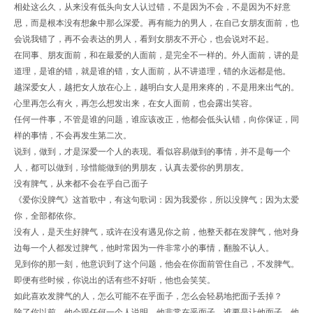
相处这么久，从来没有低头向女人认过错，不是因为不会，不是因为不好意
思，而是根本没有想象中那么深爱。再有能力的男人，在自己女朋友面前，也
会说我错了，再不会表达的男人，看到女朋友不开心，也会说对不起。
在同事、朋友面前，和在最爱的人面前，是完全不一样的。外人面前，讲的是
道理，是谁的错，就是谁的错，女人面前，从不讲道理，错的永远都是他。
越深爱女人，越把女人放在心上，越明白女人是用来疼的，不是用来出气的。
心里再怎么有火，再怎么想发出来，在女人面前，也会露出笑容。
任何一件事，不管是谁的问题，谁应该改正，他都会低头认错，向你保证，同
样的事情，不会再发生第二次。
说到，做到，才是深爱一个人的表现。看似容易做到的事情，并不是每一个
人，都可以做到，珍惜能做到的男朋友，认真去爱你的男朋友。
没有脾气，从来都不会在乎自己面子
《爱你没脾气》这首歌中，有这句歌词：因为我爱你，所以没脾气；因为太爱
你，全部都依你。
没有人，是天生好脾气，或许在没有遇见你之前，他整天都在发脾气，他对身
边每一个人都发过脾气，他时常因为一件非常小的事情，翻脸不认人。
见到你的那一刻，他意识到了这个问题，他会在你面前管住自己，不发脾气。
即便有些时候，你说出的话有些不好听，他也会笑笑。
如此喜欢发脾气的人，怎么可能不在乎面子，怎么会轻易地把面子丢掉？
除了你以前，他会跟任何一个人说明，他非常在乎面子，谁要是让他面子，他