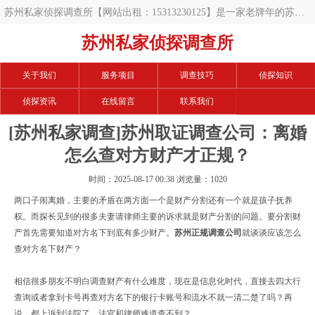
苏州私家侦探调查所【网站出租：15313230125】是一家老牌年的苏州
调查公司,开展的项目有苏州私人调查,苏州私家调查,苏州调查公司,苏州
苏州私家侦探调查所
调查取证,苏州婚外情取证,苏州婚外情调查取证,苏州出轨取证,苏州出轨
关于我们
服务项目
调查技巧
侦探知识
调查取证,苏州婚姻调查取证,苏州婚姻外遇调查等等,手中数百例案例,相
侦探资讯
在线留言
联系我们
信可以帮您解决难题.
[苏州私家调查]苏州取证调查公司：离婚
怎么查对方财产才正规？
时间：2025-08-17 00:38 浏览量：1020
两口子闹离婚，主要的矛盾在两方面一个是财产分割还有一个就是孩子抚养
权。而探长见到的很多夫妻请律师主要的诉求就是财产分割的问题。要分割财
产首先需要知道对方名下到底有多少财产。
苏州正规
调查
公司
就谈谈应该怎么
查对方名下财产？
相信很多朋友不明白调查财产有什么难度，现在是信息化时代，直接去四大行
查询或者拿到卡号再查对方名下的银行卡账号和流水不就一清二楚了吗？再
说，都上诉到法院了，法官和律师难道查不到？