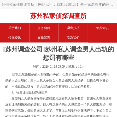
苏州私家侦探调查所【网站出租：15313230125】是一家老牌年的苏州
调查公司,开展的项目有苏州私人调查,苏州私家调查,苏州调查公司,苏州
苏州私家侦探调查所
调查取证,苏州婚外情取证,苏州婚外情调查取证,苏州出轨取证,苏州出轨
关于我们
服务项目
调查技巧
侦探知识
调查取证,苏州婚姻调查取证,苏州婚姻外遇调查等等,手中数百例案例,相
侦探资讯
在线留言
联系我们
信可以帮您解决难题.
[苏州调查公司]苏州私人调查男人出轨的
惩罚有哪些
时间：2026-01-15 05:59 浏览量：1014
出轨虽然是很多的人都屈指一鼻的，但是再婚多的婚姻中的还是会有很
多的人会出现的，男人出轨大多数女人是会跟男人离婚的，但也会有不甘心
的，不能让自己吃亏，男人出轨的惩罚有哪些，让我们来看看。
1、收集证据让他净身出户
最傻的女人是哭哭啼啼死皮赖脸地缠着男人说不要走，苏州私人
调查
这样
反而让他加快离婚的进程。但凡有点脑子的女人也知道一个男人提出离婚，那
就是铁定离婚，挽回是回天之术了。与其没出息地扑倒在他脚下，不如为自己
的下半辈子多争取点财产。当女人知道他有外遇后就该着手收集他出轨证据，