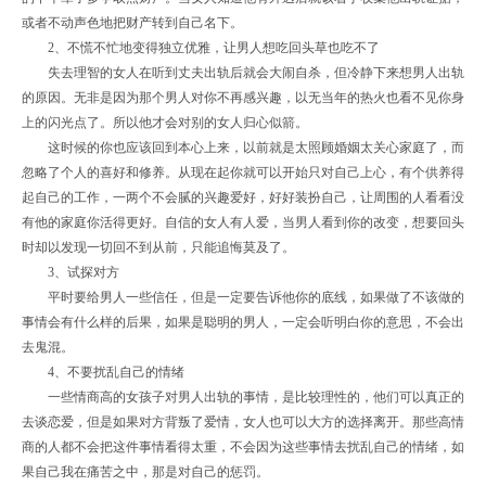
或者不动声色地把财产转到自己名下。
2、不慌不忙地变得独立优雅，让男人想吃回头草也吃不了
失去理智的女人在听到丈夫出轨后就会大闹自杀，但冷静下来想男人出轨
的原因。无非是因为那个男人对你不再感兴趣，以无当年的热火也看不见你身
上的闪光点了。所以他才会对别的女人归心似箭。
这时候的你也应该回到本心上来，以前就是太照顾婚姻太关心家庭了，而
忽略了个人的喜好和修养。从现在起你就可以开始只对自己上心，有个供养得
起自己的工作，一两个不会腻的兴趣爱好，好好装扮自己，让周围的人看看没
有他的家庭你活得更好。自信的女人有人爱，当男人看到你的改变，想要回头
时却以发现一切回不到从前，只能追悔莫及了。
3、试探对方
平时要给男人一些信任，但是一定要告诉他你的底线，如果做了不该做的
事情会有什么样的后果，如果是聪明的男人，一定会听明白你的意思，不会出
去鬼混。
4、不要扰乱自己的情绪
一些情商高的女孩子对男人出轨的事情，是比较理性的，他们可以真正的
去谈恋爱，但是如果对方背叛了爱情，女人也可以大方的选择离开。那些高情
商的人都不会把这件事情看得太重，不会因为这些事情去扰乱自己的情绪，如
果自己我在痛苦之中，那是对自己的惩罚。