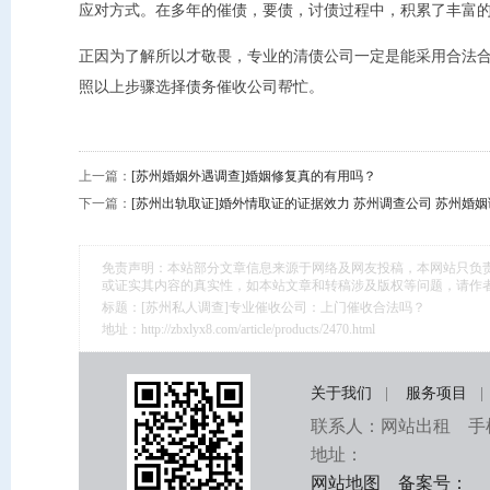
应对方式。在多年的催债，要债，讨债过程中，积累了丰富
正因为了解所以才敬畏，专业的清债公司一定是能采用合法
照以上步骤选择债务催收公司帮忙。
上一篇：
[苏州婚姻外遇调查]婚姻修复真的有用吗？
下一篇：
[苏州出轨取证]婚外情取证的证据效力 苏州调查公司 苏州婚
免责声明：本站部分文章信息来源于网络及网友投稿，本网站只负
或证实其内容的真实性，如本站文章和转稿涉及版权等问题，请作
标题：[苏州私人调查]专业催收公司：上门催收合法吗？
地址：http://zbxlyx8.com/article/products/2470.html
关于我们
|
服务项目
|
联系人：网站出租 手机号
地址：
网站地图
备案号：