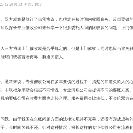
5-12-29 01:33 浏览：1018
账。双方就算是签订了借贷协议，也很难在短时间内收回账务。反倒要钱
。所以探长专业催收公司来分享一下很多委托人问的比较多的问题：上门
间人三方协调上门催收就是合乎规定的。但是上门催收，同时也应当避免
不能堵门或者言语侮辱、胁迫欠债人。
倍。通常来说，专业催收公司在多年要债的过程中，清楚的知道欠款人的
还。中联福尔摩斯会根据不同情况，专业清账公司会提供不同的要账方案
正规的要账公司在收费方面也比较合理。服务费用会比较低，不会给双方
务问题。由于我国在欠账问题方面的法律法规并不完善，还没有形成成熟
空子，长时间欠钱不还。针对这种情况，探长这样的专业催收公司有流程