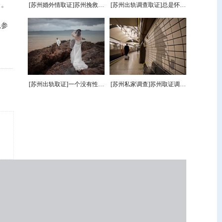
力。
[苏州婚外情取证]苏州挽救婚
[苏州出轨调查取证]总是怀疑
姻公司怎么挽回老婆？
老公有外遇怎么办呢？
以参
[苏州出轨取证]一个没有性张
[苏州私家调查]苏州取证调查
力的人的明显标志是什么？
公司：离婚怎么查对方财产
苏州市侦探调查
才正规？
点