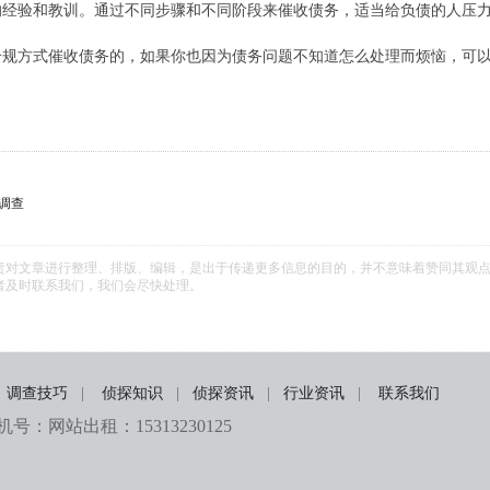
的经验和教训。通过不同步骤和不同阶段来催收债务，适当给负债的人压
合规方式催收债务的，如果你也因为债务问题不知道怎么处理而烦恼，可
姻调查
责对文章进行整理、排版、编辑，是出于传递更多信息的目的，并不意味着赞同其观
者及时联系我们，我们会尽快处理。
调查技巧
|
侦探知识
|
侦探资讯
|
行业资讯
|
联系我们
：网站出租：15313230125