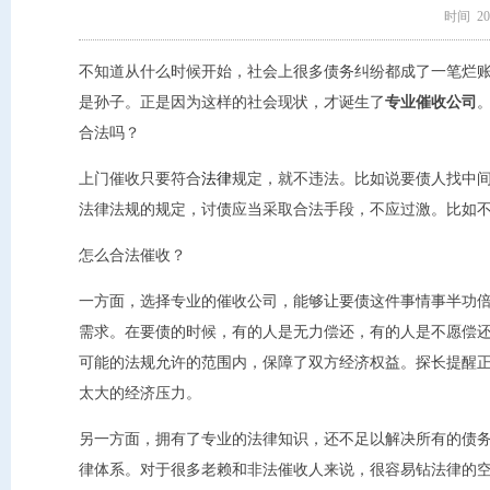
时间 202
不知道从什么时候开始，社会上很多债务纠纷都成了一笔烂
是孙子。正是因为这样的社会现状，才诞生了
专业催收公司
合法吗？
上门催收只要符合
法律
规定，就不违法。比如说要债人找中
法律法规的规定，讨债应当采取合法手段，不应过激。比如
怎么合法催收？
一方面，选择专业的催收公司，能够让要债这件事情事半功
需求。在要债的时候，有的人是无力偿还，有的人是不愿偿
可能的法规允许的范围内，保障了双方经济权益。探长提醒
太大的经济压力。
另一方面，拥有了专业的法律知识，还不足以解决所有的债
律体系。对于很多老赖和非法催收人来说，很容易钻法律的