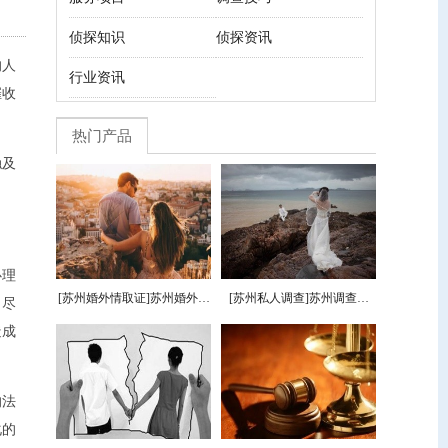
侦探知识
侦探资讯
的人
行业资讯
催收
热门产品
触及
心理
[苏州婚外情取证]苏州婚外情
[苏州私人调查]苏州调查公
。尽
调查公司讲出婚外暧昧的四
司-新婚姻法夫妻财产规定
造成
种结局
的法
化的