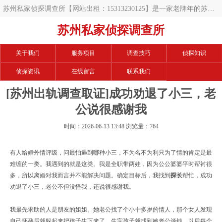
苏州私家侦探调查所【网站出租：15313230125】是一家老牌年的苏州
调查公司,开展的项目有苏州私人调查,苏州私家调查,苏州调查公司,苏州
苏州私家侦探调查所
调查取证,苏州婚外情取证,苏州婚外情调查取证,苏州出轨取证,苏州出轨
关于我们
服务项目
调查技巧
侦探知识
调查取证,苏州婚姻调查取证,苏州婚姻外遇调查等等,手中数百例案例,相
侦探资讯
在线留言
联系我们
信可以帮您解决难题.
[苏州出轨调查取证]成功劝退了小三，老
公说很感谢我
时间：2026-06-13 13:48 浏览量：764
有人给婚外情评级，问最怕遇到哪种小三，不为名不为利只为了情的肯定是最
难缠的一类。我遇到的就是这类。我是全职带两娃，因为公公婆婆平时帮衬很
多，所以离婚对我而言并不能解决问题。确定目标后，我找到
探长
帮忙，成功
劝退了小三，老公不但没怪我，还说很感谢我。
我最先求助的人是朋友的姐姐。她老公找了个小十多岁的情人，那个女人发现
自己怀孕后就躲起来把孩子生下来了，生完孩子就找到她老公谈钱，以后每个