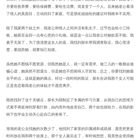
月要给抚养费，要给保姆费，要给生活费。简直变了一个人。后来她老公看清
了情人的真面目，主动回归了家庭。可是朋友姐姐给的建议对我根本不实用。
除了我家两个娃之外，我老公和情人之间并没有私生子。过节也会给小三转
账，她甚至会回一点有心意的小礼物。就是这一点让我老公对她欲罢不能。我
素手无策了，为了摸清楚这女人的底，我找到探长帮我
调查
取证。我心里清
楚，要战胜她，就要知己知彼。
虽然她不图钱不图资源，但既然她是人，就一定有需求。做三儿的一般都会做
贼心虚，她虽然不想退出，但是她也不想闹得人尽皆知，总之，你要找到她最
在乎的点，这就是她的痛点。经过一段时间的取证，探长告诉我那个女人可能
正是贪恋着我老公的体贴才不愿意离开。
既然找到了这个关键点，探长为我制定了专属的学习方案，从我自己的思维方
式着手再延伸到穿着打扮
，由内而外地改变自己。两个娃也很给力，在我的影
响下
也学会主动关心起自己的爸爸
了。
渐渐的老公去找她的次数少了，他找到了家里的归属感和成就感，愿意把更多
时间放在我和两个娃身上。那个女人最后走了，有时候想想，我竟然会觉得她