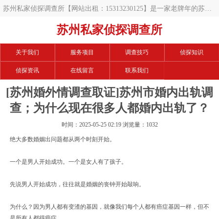
苏州私家侦探调查所【网站出租：15313230125】是一家老牌年的苏州
调查公司,开展的项目有苏州私人调查,苏州私家调查,苏州调查公司,苏州
苏州私家侦探调查所
调查取证,苏州婚外情取证,苏州婚外情调查取证,苏州出轨取证,苏州出轨
关于我们
服务项目
调查技巧
侦探知识
调查取证,苏州婚姻调查取证,苏州婚姻外遇调查等等,手中数百例案例,相
侦探资讯
在线留言
联系我们
信可以帮您解决难题.
[苏州婚外情调查取证]苏州市婚内出轨调
查；为什么现在很多人都婚内出轨了？
时间：2025-05-25 02:19 浏览量：1032
绝大多数
婚姻
出问题都从两个时刻开始。
一个是男人开始成功。一个是女人有了孩子。
先说男人开始成功，往往就是婚姻的丧钟开始敲响。
为什么？因为男人都有变渣的基因，就像我们每个人都有癌症基因一样，但不
是所有人都得癌症。